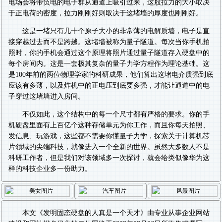
电场会将带负电的电子群从通道上吸引过来，这股拉力的大小取决
于正电荷的密度，拉力刚刚好则取决于这堵墙的厚度也刚刚好。
这是一堵只有几十个原子大小的非常薄的电解质墙，电子是直
接穿越过去而不是跨越。这堵墙被称为量子隧道。每次当你手机拍
照时，你的手机会通过这个原理将照片通过量子隧道存入硬盘中的
每个房间内。这是一套极其复杂的量子力学方程作为理论基础。这
是100年前的两位物理学家的科研成果，他们算出这堵电介质强到底
应该有多薄，以及炸机中的正电压到底要多强，才能让通道中的电
子穿过这堵墙进入房间。
不仅如此，这个结构中的每一个尺寸都有严格的要求。你的手
机硬盘里面有上百亿个这种存储单元为你工作，而且你每天拍照、
发信息、玩游戏，这些都不需要你懂量子力学，探索关于计算机芯
片领域的尖端科技，就像进入一个全新的世界。虽然大多数人不是
科研工作者，但是我们对该领域多一次探讨，就会给类似像华为这
样的科技企业多一份助力。
本文《
发明固态硬盘的人真是一个天才
》由专业从事
企业网站