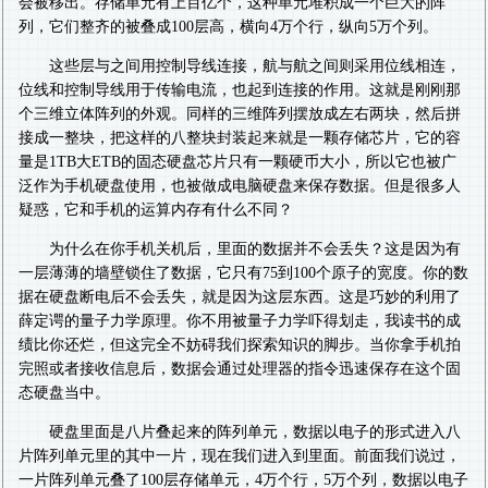
会被移出。存储单元有上百亿个，这种单元堆积成一个巨大的阵
列，它们整齐的被叠成100层高，横向4万个行，纵向5万个列。
这些层与之间用控制导线连接，航与航之间则采用位线相连，
位线和控制导线用于传输电流，也起到连接的作用。这就是刚刚那
个三维立体阵列的外观。同样的三维阵列摆放成左右两块，然后拼
接成一整块，把这样的八整块封装起来就是一颗存储芯片，它的容
量是1TB大ETB的固态硬盘芯片只有一颗硬币大小，所以它也被广
泛作为手机硬盘使用，也被做成电脑硬盘来保存数据。但是很多人
疑惑，它和手机的运算内存有什么不同？
为什么在你手机关机后，里面的数据并不会丢失？这是因为有
一层薄薄的墙壁锁住了数据，它只有75到100个原子的宽度。你的数
据在硬盘断电后不会丢失，就是因为这层东西。这是巧妙的利用了
薛定谔的量子力学原理。你不用被量子力学吓得划走，我读书的成
绩比你还烂，但这完全不妨碍我们探索知识的脚步。当你拿手机拍
完照或者接收信息后，数据会通过处理器的指令迅速保存在这个固
态硬盘当中。
硬盘里面是八片叠起来的阵列单元，数据以电子的形式进入八
片阵列单元里的其中一片，现在我们进入到里面。前面我们说过，
一片阵列单元叠了100层存储单元，4万个行，5万个列，数据以电子