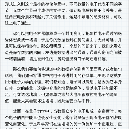
形式进入到这个最小的存储单元中。不同数量的电子代表不同的字
节，无数个字节串连成你的文件要。做到断电后数据不会丢失，是
这两层电介质材料起到了关键作用。这是不导电的绝缘材料，可以
阻止电子通过。
你可以把电子容器想象成一个封闭房间，把阻挡电子通过的绝
缘体想象成一堵墙，于是你的数据被封在房间里面，无路可逃，并
且可以保存很多年。那么很明显，一个新的问题来了，我们来看右
边是保存数据的房间，左边是数据进出的通道，通道和房间之间被
一堵墙隔着，墙是被封住的，房间也没有口子与通道相连。
那么我们要如何将通道中的数据存储到房间里面呢？或者换句
话说，我们如何将通道中的电子送进封闭的存储单元里呢？这就要
用到量子力学的原理。我们都知道，电子可以流动，是因为它本身
自带一定的能量，这赌电介质的墙是绝缘体，所以电子的能量不
足。可穿透这堵墙，但如果单纯靠加大电压很难控制电子的能量
值，能量太高会破坏这堵墙，因此这套办法不行。
然而，在量子力学中，当数量众多的电子形成一定密度时，每
个电子的自带能量也会发生变化，这个能量值会随着电子群的密度
变化而变化。于是科学家们在这堵墙的另一侧施加一个正电压，正