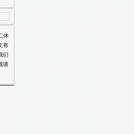
二休
文有
我们
载请