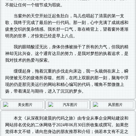
不能让任何一个细节成为瑕疵。
当窗外的天空开始泛起鱼肚白，鸟儿也唱起了清晨的第一支
歌，我终于完成了最后的一行代码。那一刻，心中充满了成就感和
疲惫交织的复杂情感。我长舒一口气，靠在椅背上，望着窗外逐渐
明亮的世界，才惊觉已经是早上八点。
我的眼睛酸涩无比，身体仿佛被抽干了所有的力气，但我的精
神却无比兴奋。这个通宵达旦的努力，是我对梦想的执着追求，是
我对技术的热爱与探索。
缓缓起身，拖着沉重的步伐走向床边，我一头栽倒在床上，瞬
间便被无尽的疲倦所吞噬。然而，在闭上双眼的那一刻，脑海中浮
现的仍是那完美运行的网站和精心编写的代码，嘴角不禁微微上
扬，带着满足与期待，进入了沉沉的梦乡。
本文《
从深夜到凌晨的代码之旅
》由专业从事
企业网站建设
和
网站排名优化
的二休网络于2024年06月30日所收集或撰写。如果您
觉得本文不错，请向您身边的朋友推荐和介绍；倘若本文有不足之