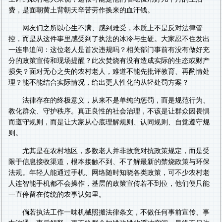
费，是面朝黄土背朝天辛苦劳作换来的血汗钱。
网友们之所以心生不满、感到难受，本质上不是反对法律管
控，而是从这件事里感受到了执法的冰冷与生硬。大家忍不住发出
一连串追问：这位老人是首次违规吗？相关部门事前有没有做好充
分的政策宣传和现场提醒？此次焚烧有没有造成实际的生态或财产
损失？面对无心之失的农村老人，难道不能先批评教育、再酌情处
理？能不能结合实际情况，给出更人性化的从轻处罚方案？
法律存在的终极意义，从来不是单纯的惩罚，而是规范行为、
教化群众、守护秩序。真正良性的社会治理，不该是让群众因畏惧
而遵守规则，而是让大家从心底理解规则、认同规则、自觉遵守规
则。
尤其是在农村地区，多数老人并非故意对抗政策规定，而是受
限于信息接收渠道，根本接触不到、不了解最新的禁烧政策与环保
法规。年轻人能通过手机、网络随时知晓各类政策，可不少农村老
人连智能手机都不会操作，基层的政策宣传若不到位，他们便只能
一直停留在传统的农事认知里。
倘若执法工作一味机械照搬法律条文，不做任何事前宣传、事