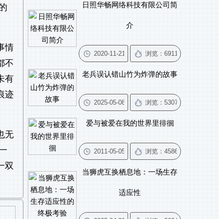
日照华畅网络科技有限公司简
的
介
事情
都不
老兵误认错山竹为炸弹的故事
未有
痕迹
爱与被爱在我的世界里徘徊
也无
一
一双
当狮虎互换栖息地：一场生存
适应性