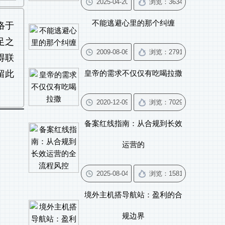
不能逃避心里的那个纠缠
络于
足之
得联
留此
皇帝的需求不仅仅有吃喝拉撒
备案红线指南：从合规到长效
运营的
境外主机搭导航站：盈利的合
规边界