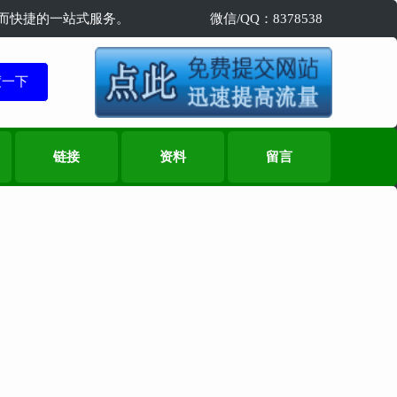
精准而快捷的一站式服务。
微信/QQ：8378538
链接
资料
留言