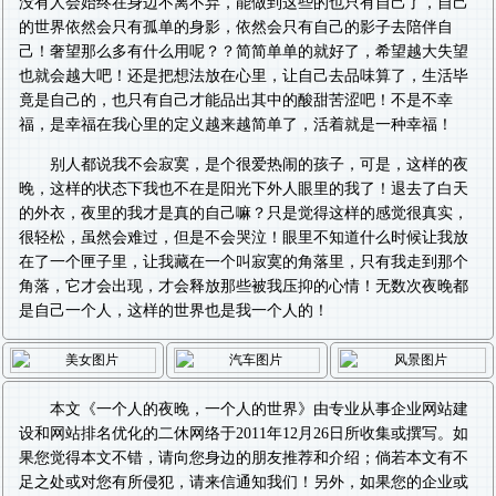
没有人会始终在身边不离不弃，能做到这些的也只有自己了，自己
的世界依然会只有孤单的身影，依然会只有自己的影子去陪伴自
己！奢望那么多有什么用呢？？简简单单的就好了，希望越大失望
也就会越大吧！还是把想法放在心里，让自己去品味算了，生活毕
竟是自己的，也只有自己才能品出其中的酸甜苦涩吧！不是不幸
福，是幸福在我心里的定义越来越简单了，活着就是一种幸福！
别人都说我不会寂寞，是个很爱热闹的孩子，可是，这样的夜
晚，这样的状态下我也不在是阳光下外人眼里的我了！退去了白天
的外衣，夜里的我才是真的自己嘛？只是觉得这样的感觉很真实，
很轻松，虽然会难过，但是不会哭泣！眼里不知道什么时候让我放
在了一个匣子里，让我藏在一个叫寂寞的角落里，只有我走到那个
角落，它才会出现，才会释放那些被我压抑的心情！无数次夜晚都
是自己一个人，这样的世界也是我一个人的！
本文《
一个人的夜晚，一个人的世界
》由专业从事
企业网站建
设
和
网站排名优化
的二休网络于2011年12月26日所收集或撰写。如
果您觉得本文不错，请向您身边的朋友推荐和介绍；倘若本文有不
足之处或对您有所侵犯，请来信通知我们！另外，如果您的企业或