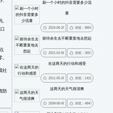
办、
刷一个小时的抖音需要多少流
量
码、
戴口
留待余生去不断重复地去想起
点
零。
在这两天的行动和感受
成社
这两天的天气很清爽
情防