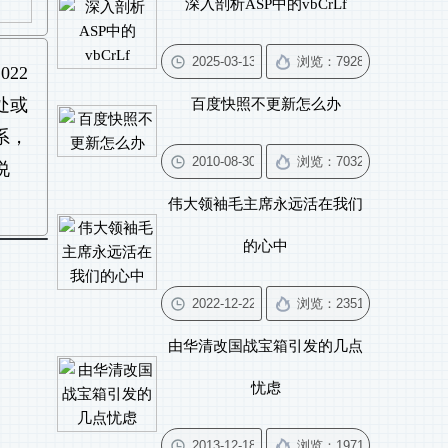
深入剖析ASP中的vbCrLf
22
处或
百度快照不更新怎么办
系，
说
伟大领袖毛主席永远活在我们
的心中
由华清改国战宝箱引发的几点
忧虑