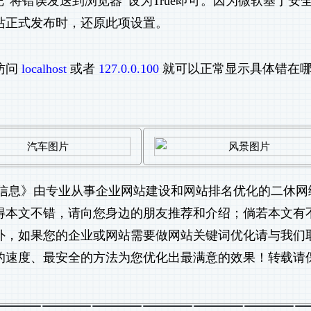
“将错误发送到浏览器”设为True即可。因为微软基于安
站正式发布时，还原此项设置。
访问
localhost
或者
127.0.0.100
就可以正常显示具体错在
信息
》由专业从事
企业网站建设
和
网站排名优化
的二休网
您觉得本文不错，请向您身边的朋友推荐和介绍；倘若本文有
外，如果您的企业或网站需要做
网站关键词优化
请与我们
的速度、最安全的方法为您优化出最满意的效果！转载请